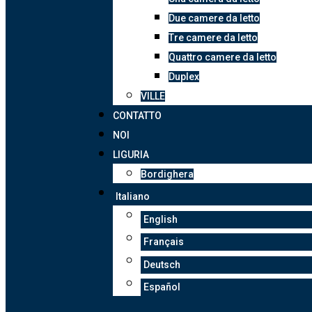
Due camere da letto
Tre camere da letto
Quattro camere da letto
Duplex
VILLE
CONTATTO
NOI
LIGURIA
Bordighera
Italiano
English
Français
Deutsch
Español