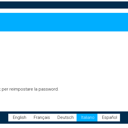
link per reimpostare la password.
English
Français
Deutsch
Italiano
Español