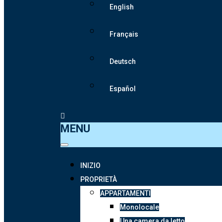
English
Français
Deutsch
Español
MENU
INIZIO
PROPRIETÀ
APPARTAMENTI
Monolocale
Una camera da letto