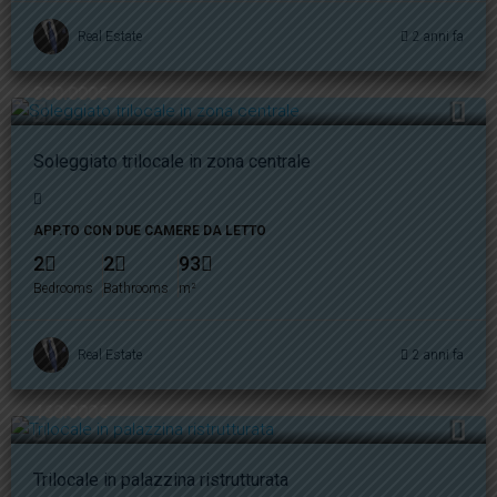
Real Estate
2 anni fa
380.000€
Soleggiato trilocale in zona centrale
APP.TO CON DUE CAMERE DA LETTO
2
2
93
Bedrooms
Bathrooms
m²
Real Estate
2 anni fa
460.000€
Trilocale in palazzina ristrutturata