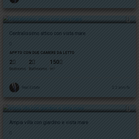
680.000€
Centralissimo attico con vista mare
APP.TO CON DUE CAMERE DA LETTO
2
2
150
Bedrooms
Bathrooms
m²
Real Estate
2 anni fa
1.200.000€
Ampia villa con giardino e vista mare