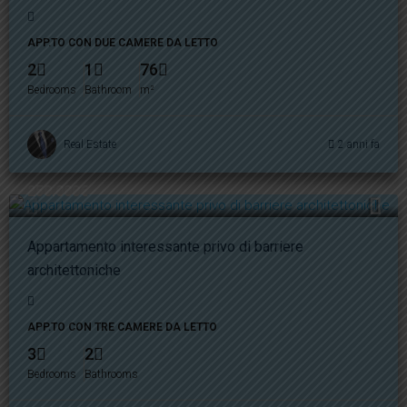
APP.TO CON DUE CAMERE DA LETTO
2
1
76
Bedrooms
Bathroom
m²
Real Estate
2 anni fa
250.000€
Appartamento interessante privo di barriere
architettoniche
APP.TO CON TRE CAMERE DA LETTO
3
2
Bedrooms
Bathrooms