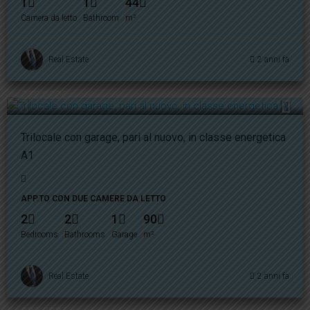
1
1
44
Camera da letto
Bathroom
m²
Real Estate
2 anni fa
275.000€
Trilocale con garage, pari al nuovo, in classe energetica
A1
APP.TO CON DUE CAMERE DA LETTO
2
2
1
90
Bedrooms
Bathrooms
Garage
m²
Real Estate
2 anni fa