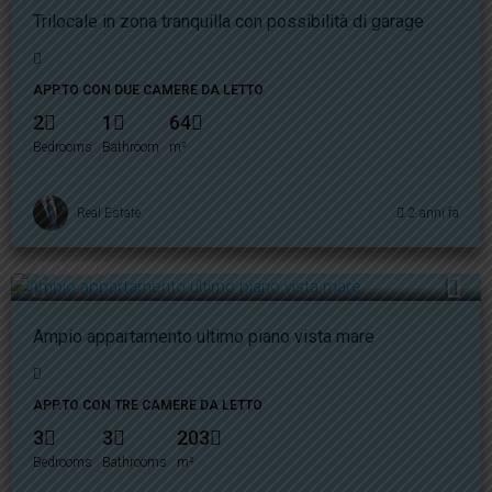
Trilocale in zona tranquilla con possibilità di garage
APP.TO CON DUE CAMERE DA LETTO
2
1
64
Bedrooms
Bathroom
m²
Real Estate
2 anni fa
480.000€
Ampio appartamento ultimo piano vista mare
APP.TO CON TRE CAMERE DA LETTO
3
3
203
Bedrooms
Bathrooms
m²