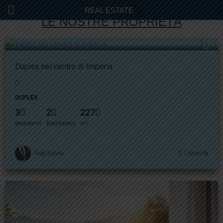
REAL ESTATE
LE NOSTRE PROPRIETÀ
650.000€
Duplex nel centro di Imperia
DUPLEX
3
2
227
Bedrooms
Bathrooms
m²
Real Estate
1 anno fa