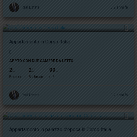
Real Estate
2 anni fa
520.000€
Appartamento in Corso Italia
APP.TO CON DUE CAMERE DA LETTO
2
2
99
Bedrooms
Bathrooms
m²
Real Estate
2 anni fa
620.000€
Appartamento in palazzo d’epoca in Corso Italia