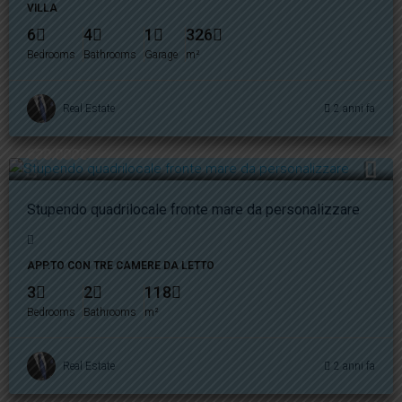
VILLA
6
4
1
326
Bedrooms
Bathrooms
Garage
m²
Real Estate
2 anni fa
630.000€
Stupendo quadrilocale fronte mare da personalizzare
APP.TO CON TRE CAMERE DA LETTO
3
2
118
Bedrooms
Bathrooms
m²
Real Estate
2 anni fa