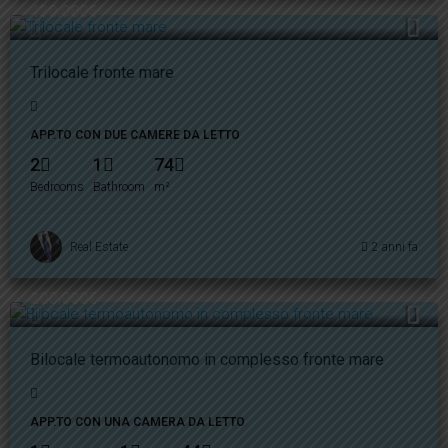
430.000€
Trilocale fronte mare
APP.TO CON DUE CAMERE DA LETTO
2
1
74
Bedrooms
Bathroom
m²
Real Estate
2 anni fa
200.000€
Bilocale termoautonomo in complesso fronte mare
APP.TO CON UNA CAMERA DA LETTO