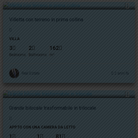
290.000€
Villetta con terreno in prima collina
VILLA
3
2
162
Bedrooms
Bathrooms
m²
Real Estate
2 anni fa
210.000€
Grande bilocale trasformabile in trilocale
APP.TO CON UNA CAMERA DA LETTO
1
1
81