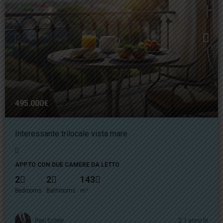
495.000€
Interessante trilocale vista mare
APP.TO CON DUE CAMERE DA LETTO
2
2
143
Bedrooms
Bathrooms
m²
Real Estate
1 anno fa