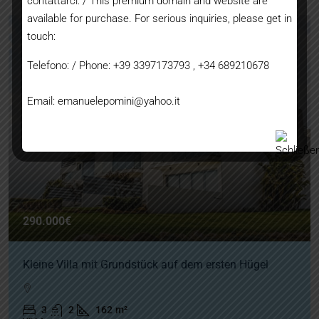
contattarci: / This premium domain and website are
available for purchase. For serious inquiries, please get in
touch:
Telefono: / Phone: +39 3397173793 , +34 689210678
Email: emanuelepomini@yahoo.it
290.000€
Kleine Villa mit Grundstück auf dem ersten Hügel
3
2
162
m²