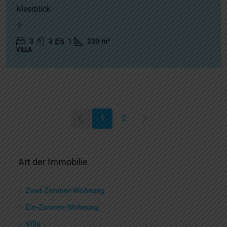
Meerblick
3
3
1
230
m²
VILLA
1
2
Art der Immobilie
Zwei-Zimmer-Wohnung
Ein-Zimmer-Wohnung
Villa