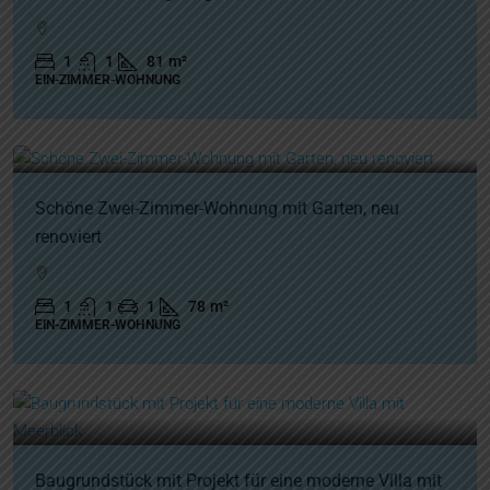
1
1
81
m²
EIN-ZIMMER-WOHNUNG
250.000€
Schöne Zwei-Zimmer-Wohnung mit Garten, neu
renoviert
1
1
1
78
m²
EIN-ZIMMER-WOHNUNG
650.000€
Baugrundstück mit Projekt für eine moderne Villa mit