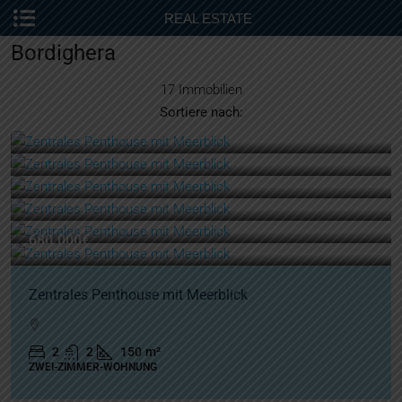
REAL ESTATE
Bordighera
17 Immobilien
Sortiere nach:
680.000€
Zentrales Penthouse mit Meerblick
2
2
150
m²
ZWEI-ZIMMER-WOHNUNG