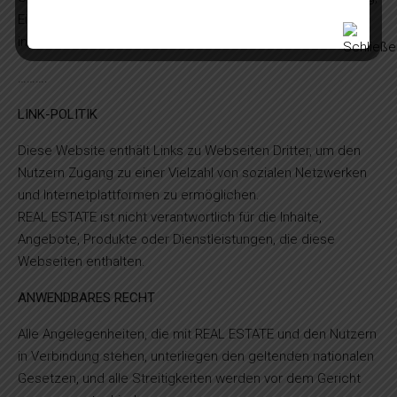
Einschränkung, Widerspruch und Übertragbarkeit ausüben,
indem Sie an die unten stehende Adresse schreiben:
……….
LINK-POLITIK
Diese Website enthält Links zu Webseiten Dritter, um den
Nutzern Zugang zu einer Vielzahl von sozialen Netzwerken
und Internetplattformen zu ermöglichen.
REAL ESTATE ist nicht verantwortlich für die Inhalte,
Angebote, Produkte oder Dienstleistungen, die diese
Webseiten enthalten.
ANWENDBARES RECHT
Alle Angelegenheiten, die mit REAL ESTATE und den Nutzern
in Verbindung stehen, unterliegen den geltenden nationalen
Gesetzen, und alle Streitigkeiten werden vor dem Gericht