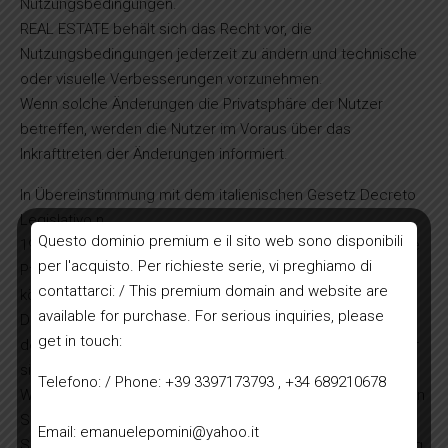
Nutzungsbedingungen.
REAL ESTATE behält sich das Recht vor, die
Nutzungsbedingungen jederzeit zu ändern und technische
oder visuelle Verbesserungen vorzunehmen.
Wenn solche Änderungen die Privatsphäre der Nutzer
betreffen, werden die Nutzer im Voraus über das
Inkrafttreten der Änderungen informiert.
In Übereinstimmung mit dem italienischen Gesetz Decreto
Legislativo n.
Questo dominio premium e il sito web sono disponibili
196/2003 und der EU-Verordnung 2016/679 müssen Sie alle
per l'acquisto. Per richieste serie, vi preghiamo di
Pflichtfelder ausfüllen, damit wir Ihre Anfragen beantworten
contattarci: / This premium domain and website are
können.
available for purchase. For serious inquiries, please
Die Daten werden nicht an Dritte weitergegeben, es sei
get in touch:
denn, es besteht eine gesetzliche Verpflichtung dazu oder
sie sind notwendig, um Ihre Anfrage zu erfüllen.
Telefono: / Phone: +39 3397173793 , +34 689210678
Wenn Ihre Daten geändert oder modifiziert werden, müssen
Sie uns dies mitteilen.
Email: emanuelepomini@yahoo.it
Sie können Ihre Rechte auf Zugang, Berichtigung, Löschung,