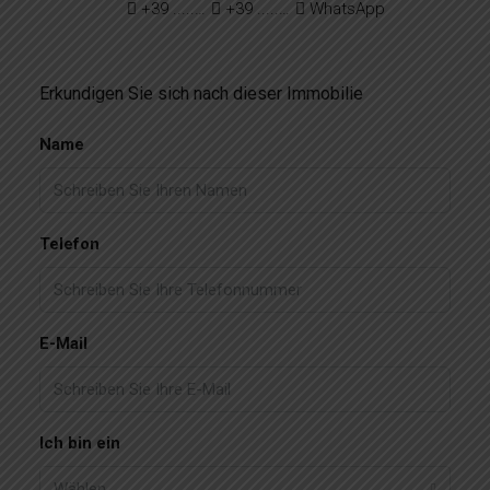
+39 ..... ..... ......
+39 ....... ....... .......
WhatsApp
Erkundigen Sie sich nach dieser Immobilie
Name
Telefon
E-Mail
Ich bin ein
Wählen