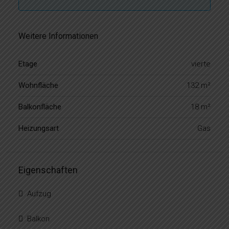
Weitere Informationen
Etage
vierte
Wohnfläche
132 m²
Balkonfläche
18 m²
Heizungsart
Gas
Eigenschaften
Aufzug
Balkon