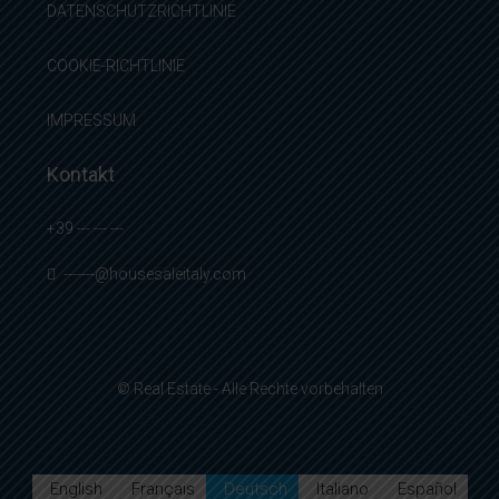
DATENSCHUTZRICHTLINIE
COOKIE-RICHTLINIE
IMPRESSUM
Kontakt
+39 --- --- ---
-------@housesaleitaly.com
© Real Estate - Alle Rechte vorbehalten
English
Français
Deutsch
Italiano
Español