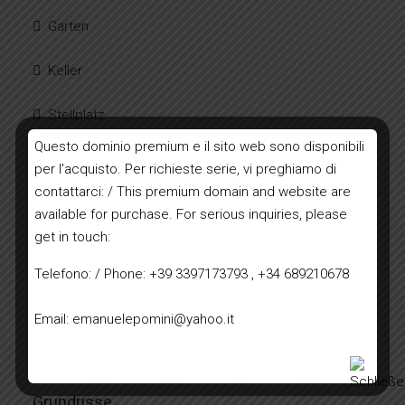
Garten
Keller
Stellplatz
Questo dominio premium e il sito web sono disponibili
Unabhängige Heizung
per l'acquisto. Per richieste serie, vi preghiamo di
contattarci: / This premium domain and website are
available for purchase. For serious inquiries, please
Energieklasse:
D
get in touch:
Telefono: / Phone: +39 3397173793 , +34 689210678
| Energieklasse D
Email: emanuelepomini@yahoo.it
A+
A
B
C
D
E
F
G
H
Grundrisse