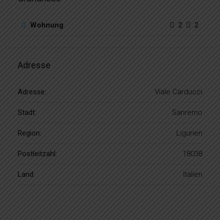
Wohnung
2
2
Adresse
Adresse:
Viale Carducci
Stadt:
Sanremo
Region:
Ligurien
Postleitzahl:
18038
Land:
Italien