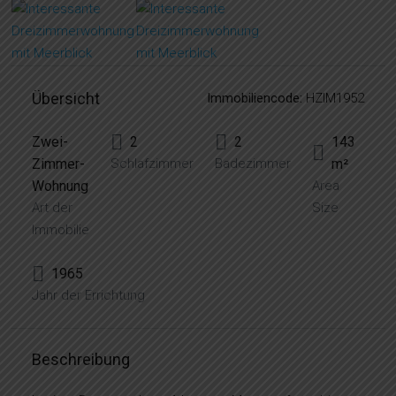
Übersicht
Immobiliencode:
HZIM1952
Zwei-
2
2
143
Zimmer-
Schlafzimmer
Badezimmer
m²
Wohnung
Area
Art der
Size
Immobilie
1965
Jahr der Errichtung
Beschreibung