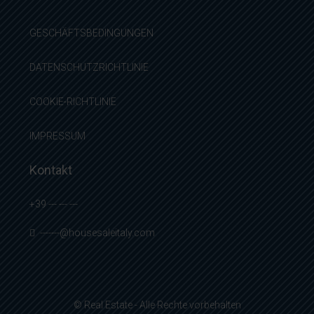
GESCHÄFTSBEDINGUNGEN
DATENSCHUTZRICHTLINIE
COOKIE-RICHTLINIE
IMPRESSUM
Kontakt
+39 --- --- ---
-------@housesaleitaly.com
© Real Estate - Alle Rechte vorbehalten