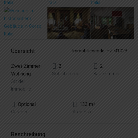
Übersicht
Immobiliencode:
HZIM1928
Zwei-Zimmer-
2
2
Wohnung
Schlafzimmer
Badezimmer
Art der
Immobilie
Optional
133 m²
Garagen
Area Size
Beschreibung