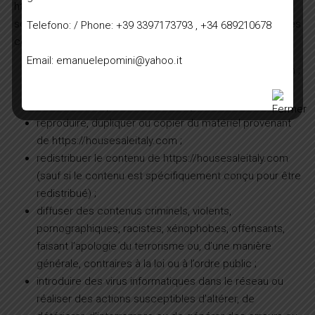
https://housesaleitaly.com pour votre usage personnel,
sous réserve des restrictions énoncées dans les présentes
Telefono: / Phone: +39 3397173793 , +34 689210678
conditions générales.
Vous ne devez pas :
Email: emanuelepomini@yahoo.it
republier le contenu du site https://housesaleitaly.com ;
vendre, louer ou concéder des sous-licences sur le
matériel de https://housesaleitaly.com ;
reproduire, dupliquer ou copier du matériel provenant
de https://housesaleitaly.com ;
redistribuer le contenu de https://housesaleitaly.com
(sauf si le contenu est spécifiquement conçu pour être
redistribué) ;
diffuser des contenus criminels, violents,
pornographiques, racistes, xénophobes, offensants,
faisant l’apologie du terrorisme ou, d’une manière
générale, contraires à la loi ou à l’ordre public ;
introduire des virus informatiques dans le réseau ou
réaliser des actions susceptibles d’altérer, de