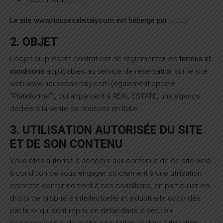
Le site www.housesaleitaly.com est hébergé par : ……….
2. OBJET
L’objet du présent contrat est de réglementer les
termes et
conditions
applicables au service de réservation sur le site
web www.housesaleitaly.com (également appelé
“Plateforme”), qui appartient à REAL ESTATE, une agence
dédiée à la vente de maisons en Italie.
3. UTILISATION AUTORISÉE DU SITE
ET DE SON CONTENU
Vous êtes autorisé à accéder aux contenus de ce site web
à condition de vous engager strictement à une utilisation
correcte conformément à ces conditions, en particulier les
droits de propriété intellectuelle et industrielle accordés
par la loi qui sont repris en détail dans la section