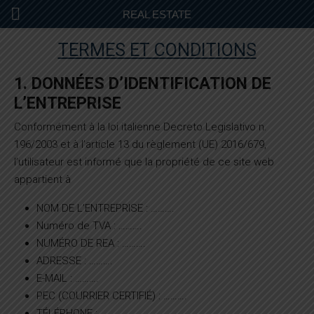
REAL ESTATE
TERMES ET CONDITIONS
1. DONNÉES D’IDENTIFICATION DE
L’ENTREPRISE
Conformément à la loi italienne Decreto Legislativo n.
196/2003 et à l’article 13 du règlement (UE) 2016/679,
l’utilisateur est informé que la propriété de ce site web
appartient à
NOM DE L’ENTREPRISE : ……….
Numéro de TVA : ……….
NUMÉRO DE REA : ……….
ADRESSE : ……….
E-MAIL : ……….
PEC (COURRIER CERTIFIÉ) : ……….
TÉLÉPHONE : ……….