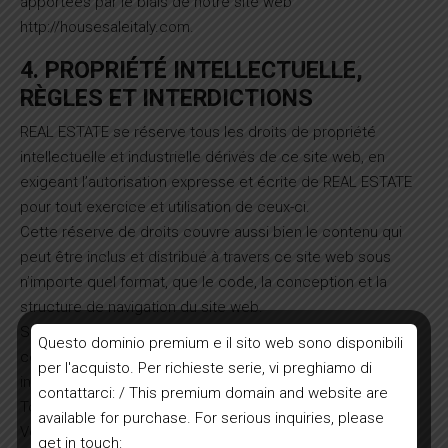
apportées par le biais de notre site web
http://housesaleitaly.com.
4. PROPRIÉTÉ INTELLECTUELLE,
RÈGLES ET INTERDICTIONS
REAL ESTATE se réserve tous les droits de propriété
intellectuelle et industrielle dérivés de ce site web, en
exigeant l’autorisation expresse et écrite de REAL ESTATE
pour tout exercice et utilisation de ceux-ci.
Cette réserve de droits couvre aussi bien le contenu qui
peut être inclus et distribué à travers ce site web sous
n’importe quel format, que le code, la conception et la
structure de navigation du site web.
Sauf indication contraire, REAL ESTATE et/ou ses
Questo dominio premium e il sito web sono disponibili
concédants de licence détiennent les droits de propriété
per l'acquisto. Per richieste serie, vi preghiamo di
intellectuelle pour tout ce qui se trouve sur REAL ESTATE.
contattarci: / This premium domain and website are
Tous les droits de propriété intellectuelle sont réservés.
available for purchase. For serious inquiries, please
Vous pouvez visualiser et/ou imprimer des pages du site
get in touch: