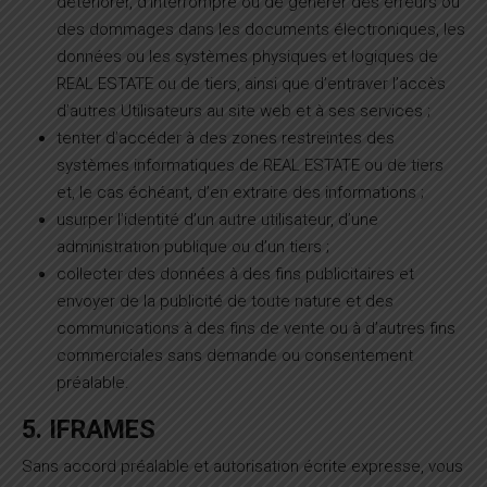
détériorer, d’interrompre ou de générer des erreurs ou
des dommages dans les documents électroniques, les
données ou les systèmes physiques et logiques de
REAL ESTATE ou de tiers, ainsi que d’entraver l’accès
d’autres Utilisateurs au site web et à ses services ;
tenter d’accéder à des zones restreintes des
systèmes informatiques de REAL ESTATE ou de tiers
et, le cas échéant, d’en extraire des informations ;
usurper l’identité d’un autre utilisateur, d’une
administration publique ou d’un tiers ;
collecter des données à des fins publicitaires et
envoyer de la publicité de toute nature et des
communications à des fins de vente ou à d’autres fins
commerciales sans demande ou consentement
préalable.
5. IFRAMES
Sans accord préalable et autorisation écrite expresse, vous