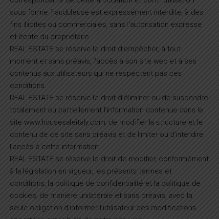
correspondante de cette articulation et dont l’utilisation
sous forme frauduleuse est expressément interdite, à des
fins illicites ou commerciales, sans l’autorisation expresse
et écrite du propriétaire.
REAL ESTATE se réserve le droit d’empêcher, à tout
moment et sans préavis, l’accès à son site web et à ses
contenus aux utilisateurs qui ne respectent pas ces
conditions.
REAL ESTATE se réserve le droit d’éliminer ou de suspendre
totalement ou partiellement l’information contenue dans le
site www.housesaleitaly.com, de modifier la structure et le
contenu de ce site sans préavis et de limiter ou d’interdire
l’accès à cette information.
REAL ESTATE se réserve le droit de modifier, conformément
à la législation en vigueur, les présents termes et
conditions, la politique de confidentialité et la politique de
cookies, de manière unilatérale et sans préavis, avec la
seule obligation d’informer l’utilisateur des modifications